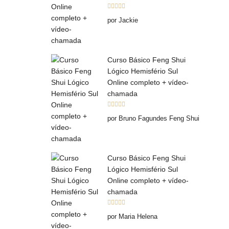
Avaliação
5
por Jackie
de 5
Curso Básico Feng Shui
Lógico Hemisfério Sul
Online completo + vídeo-
chamada
Avaliação
5
por Bruno Fagundes Feng Shui
de 5
Curso Básico Feng Shui
Lógico Hemisfério Sul
Online completo + vídeo-
chamada
Avaliação
5
por Maria Helena
de 5