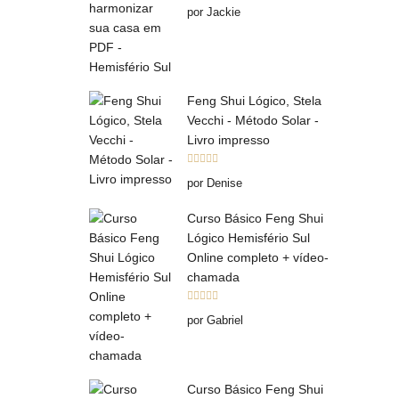
Avaliação
5
por Jackie
de 5
Feng Shui Lógico, Stela
Vecchi - Método Solar -
Livro impresso
Avaliação
5
por Denise
de 5
Curso Básico Feng Shui
Lógico Hemisfério Sul
Online completo + vídeo-
chamada
Avaliação
5
por Gabriel
de 5
Curso Básico Feng Shui