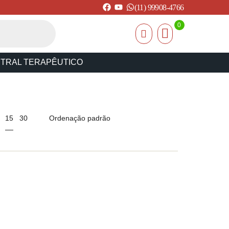
(11) 99908-4766
0
STRAL TERAPÊUTICO
15
30