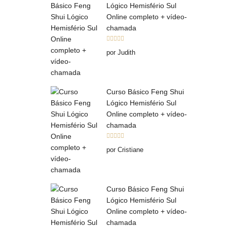
Lógico Hemisfério Sul
Online completo + vídeo-
chamada
Avaliação
5
por Judith
de 5
Curso Básico Feng Shui
Lógico Hemisfério Sul
Online completo + vídeo-
chamada
Avaliação
5
por Cristiane
de 5
Curso Básico Feng Shui
Lógico Hemisfério Sul
Online completo + vídeo-
chamada