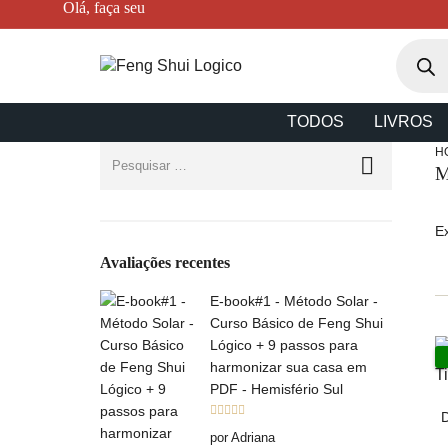
Olá, faça seu
TODOS
LIVROS
H
M
E
Avaliações recentes
E-book#1 - Método Solar -
Curso Básico de Feng Shui
Lógico + 9 passos para
harmonizar sua casa em
PDF - Hemisfério Sul
D
Avaliação
5
por Adriana
de 5