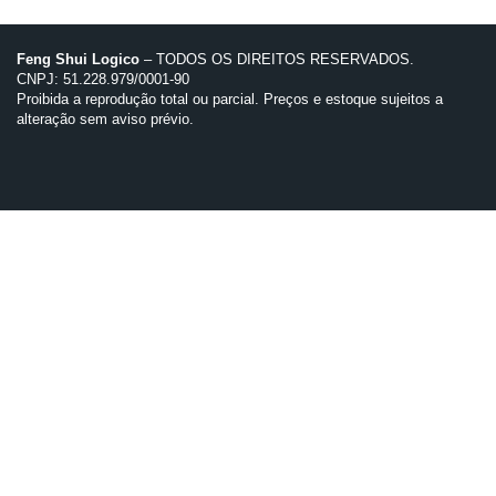
Feng Shui Logico
– TODOS OS DIREITOS RESERVADOS.
CNPJ: 51.228.979/0001-90
Proibida a reprodução total ou parcial. Preços e estoque sujeitos a
alteração sem aviso prévio.