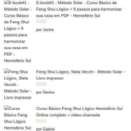
E-book#1 - Método Solar - Curso Básico de
Feng Shui Lógico + 9 passos para harmonizar
sua casa em PDF - Hemisfério Sul
Avaliação
5
por Jackie
de 5
Feng Shui Lógico, Stela Vecchi - Método Solar -
Livro impresso
Avaliação
5
por Denise
de 5
Curso Básico Feng Shui Lógico Hemisfério Sul
Online completo + vídeo-chamada
Avaliação
5
por Gabriel
de 5