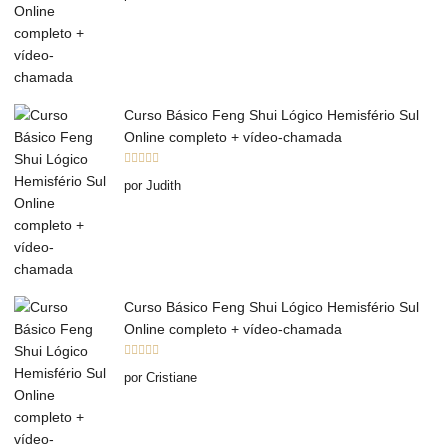
Curso Básico Feng Shui Lógico Hemisfério Sul
Online completo + vídeo-chamada
Avaliação
5
por Judith
de 5
Curso Básico Feng Shui Lógico Hemisfério Sul
Online completo + vídeo-chamada
Avaliação
5
por Cristiane
de 5