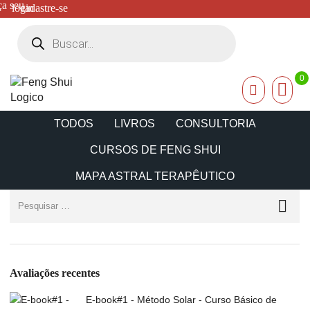
ça seu
login
cadastre-se
0
TODOS
LIVROS
CONSULTORIA
CURSOS DE FENG SHUI
MAPA ASTRAL TERAPÊUTICO
Avaliações recentes
E-book#1 - Método Solar - Curso Básico de